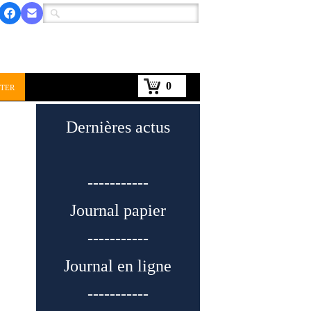
0
ter
Dernières actus
-----------
Journal papier
-----------
Journal en ligne
-----------