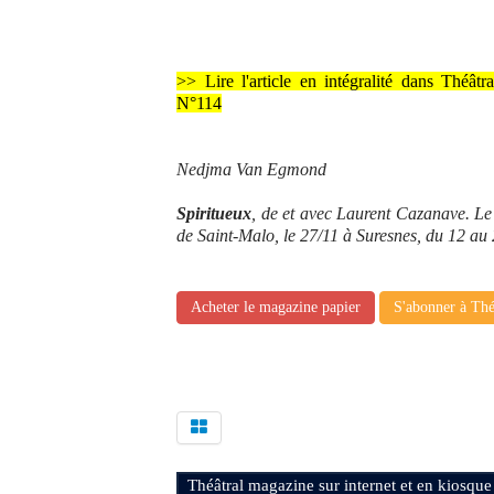
>> Lire l'article en intégralité dans Théâtr
N°114
Nedjma Van Egmond
Spiritueux
, de et avec Laurent Cazanave. Le 
de Saint-Malo, le 27/11 à Suresnes, du 12 a
Acheter le magazine papier
S'abonner à Thé
Théâtral magazine sur internet et en kiosque