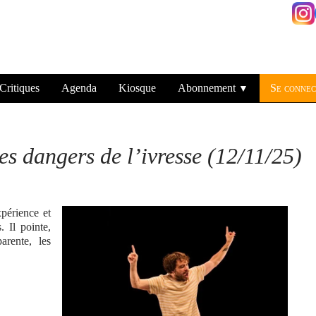
Critiques
Agenda
Kiosque
Abonnement
Se connec
▼
es dangers de l’ivresse (12/11/25)
xpérience et
. Il pointe,
arente, les