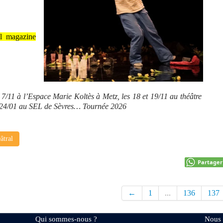
al magazine
7/11 à l’Espace Marie Koltès à Metz, les 18 et 19/11 au théâtre
u 24/01 au SEL de Sèvres… Tournée 2026
âtral
Partager
←
1
...
136
137
Qui sommes-nous ?
Nous 