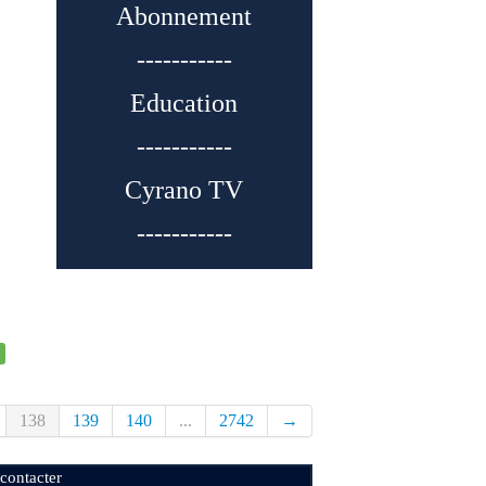
Abonnement
-----------
Education
-----------
Cyrano TV
-----------
138
139
140
...
2742
→
contacter