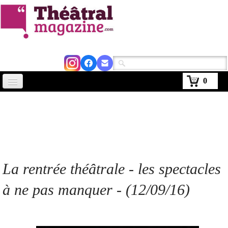
0
Accueil
Actus
Avignon 2026
Critiques
La rentrée théâtrale - les spectacles
Agenda
à ne pas manquer - (12/09/16)
Kiosque
Abonnement
▼