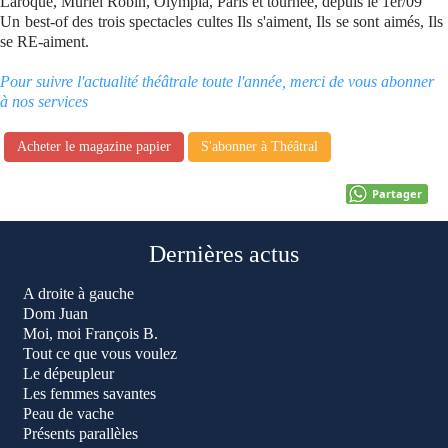
Laroque, Muriel Robin, Olympia, Paris et tournée, depuis le 1er/09
Un best-of des trois spectacles cultes Ils s'aiment, Ils se sont aimés, Ils
se RE-aiment.
Pour suivre l'actualité théâtrale toute l'année, merci de vous abonner
à nos services
Acheter le magazine papier
S'abonner à Théâtral
Partager
Dernières actus
A droite à gauche
Dom Juan
Moi, moi François B.
Tout ce que vous voulez
Le dépeupleur
Les femmes savantes
Peau de vache
Présents parallèles