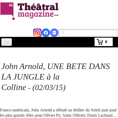
0
Accueil
Actus
John Arnold, UNE BETE DANS
Avignon 2026
LA JUNGLE à la
Critiques
Colline
(02/03/15)
-
Agenda
Kiosque
Franco-américain, John Arnold a débuté au théâtre du Soleil puis joué
Abonnement
▼
les plus grands rôles pour Olivier Py, Alain Ollivier, Denis Lachaud…