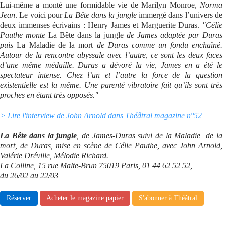
Lui-même a monté une formidable vie de Marilyn Monroe,
Norma
Jean
. Le voici pour
La Bête dans la jungle
immergé dans l’univers de
Se connecter
deux immenses écrivains : Henry James et Marguerite Duras.
"Célie
Pauthe monte
La Bête dans la jungle
de James adaptée par Duras
puis
La Maladie de la mort
de Duras comme un fondu enchaîné.
Autour de la rencontre abyssale avec l’autre, ce sont les deux faces
d’une même médaille. Duras a dévoré la vie, James en a été le
spectateur intense. Chez l’un et l’autre la force de la question
existentielle est la même. Une parenté vibratoire fait qu’ils sont très
proches en étant très opposés."
> Lire l'interview de John Arnold dans Théâtral magazine n°52
La Bête dans la jungle
, de James-Duras suivi de la Maladie de la
mort, de Duras, mise en scène de Célie Pauthe, avec John Arnold,
Valérie Dréville, Mélodie Richard.
La Colline, 15 rue Malte-Brun 75019 Paris, 01 44 62 52 52,
du 26/02 au 22/03
Réserver
Acheter le magazine papier
S'abonner à Théâtral