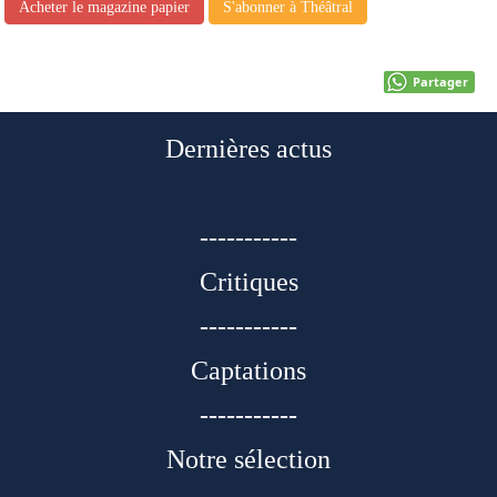
Acheter le magazine papier
S'abonner à Théâtral
Partager
Dernières actus
-----------
Critiques
-----------
Captations
-----------
Notre sélection