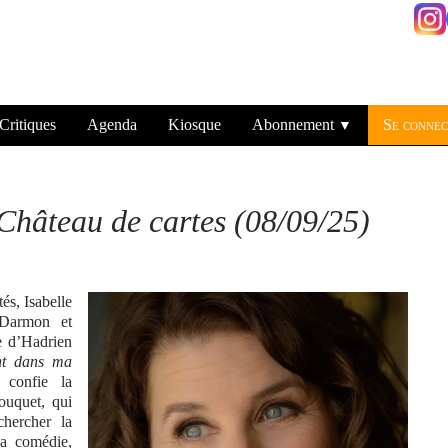
Critiques
Agenda
Kiosque
Abonnement
Se connec
▼
 Château de cartes (08/09/25)
s, Isabelle
 Darmon et
e d’Hadrien
nt dans ma
 confie la
ouquet, qui
hercher la
a comédie,