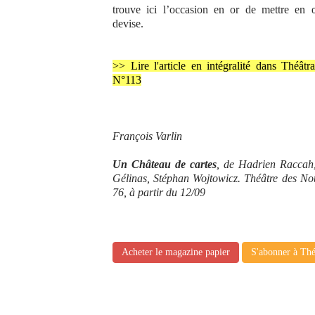
trouve ici l’occasion en or de mettre en 
devise.
>> Lire l'article en intégralité dans Théâtr
N°113
François Varlin
Un Château de cartes
, de Hadrien Raccah,
Gélinas, Stéphan Wojtowicz. Théâtre des No
76, à partir du 12/09
Acheter le magazine papier
S'abonner à Thé