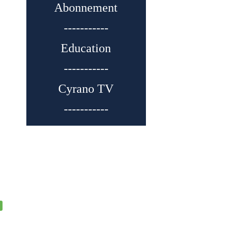
Abonnement
-----------
Education
-----------
Cyrano TV
-----------