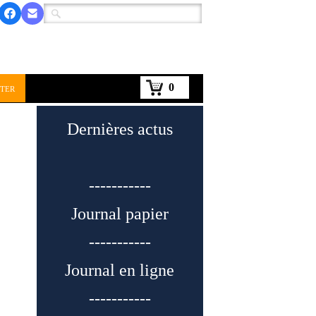
0
ter
Dernières actus
-----------
Journal papier
-----------
Journal en ligne
-----------