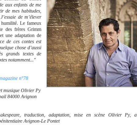
e aux enfants de me
ir de mes habitudes,
 J’essaie de m’élever
e humilité. Le fameux
nte des frères Grimm
et une adaptation de
ce de ces contes est
quelque chose d’aussi
ès grands textes de
extes notamment..."
l magazine n°78
 et musique Olivier Py
pail 84000 Avignon
hakespeare, traduction, adaptation, mise en scène Olivier Py, a
 pénitentiaire Avignon-Le Pontet