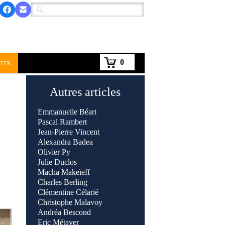
0
ter
Autres articles
Emmanuelle Béart
Pascal Rambert
Jean-Pierre Vincent
Alexandra Badea
Olivier Py
Julie Duclos
Macha Makeïeff
Charles Berling
Clémentine Célarié
Christophe Malavoy
Andréa Bescond
Eric Métayer