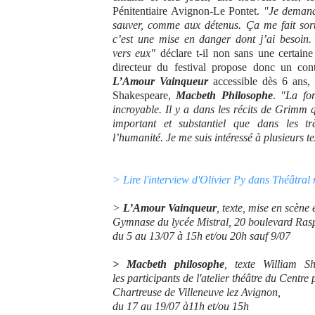
Pénitentiaire Avignon-Le Pontet.
"Je demand
sauver, comme aux détenus. Ça me fait sort
c’est une mise en danger dont j’ai besoin.
vers eux"
déclare t-il non sans une certain
directeur du festival propose donc un co
L’Amour Vainqueur
accessible dès 6 ans, 
Shakespeare,
Macbeth Philosophe
.
"La for
incroyable. Il y a dans les récits de Grimm 
important et substantiel que dans les tr
l’humanité. Je me suis intéressé à plusieurs t
> Lire l'interview d'Olivier Py dans Théâtra
>
L’Amour Vainqueur
, texte, mise en scène
Gymnase du lycée Mistral, 20 boulevard Ras
du 5 au 13/07 à 15h et/ou 20h sauf 9/07
> Macbeth philosophe
, texte William S
les participants de l'atelier théâtre du Centre
Chartreuse de Villeneuve lez Avignon,
du 17 au 19/07 à11h et/ou 15h