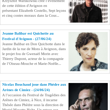
Krzysztof Warlikowski crée l’évènement
de cette édition d'Avignon en
présentant Elizabeth Costello, Sept leçons
et cinq contes moraux dans la Cour...
Jeanne Balibar est Quichotte au
Festival d'Avignon - (27/06/24)
Jeanne Balibar en Don Quichotte dans le
Jardin de la rue de Mons à Avignon, dans
le projet fou de Gwenaël Morin avec
Thierry Dupont, acteur de la compagnie
de l’Oiseau-Mouche et Marie-Noëlle...
Nicolas Bouchaud joue dans Phèdre aux
Arènes de Cimiez - (24/06/24)
A l’occasion du Festival de Tragédies des
Arènes de Cimiez, à Nice, il incarne
Thésée dans Phèdre sous la direction de
Muriel Mayette-Holtz. Un retour aux