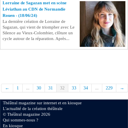
Lorraine de Sagazan met en scène
Léviathan au CDN de Normandie
Rouen - (18/06/24)
La dernière création de Lorraine de
Sagazan, qui vient de triompher avec Le
Silence au Vieux-Colombier, clôture un
cycle autour de la réparation. Après...
←
1
...
30
31
32
33
34
...
229
→
Théâtral magazine sur internet et en kiosque
L'actualité de la création théâtrale
© Théâtral magazine 2026
Qui sommes-nous ?
En kiosque