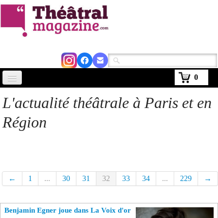
0
Accueil
L'actualité théâtrale à Paris et en
Actus
Région
Avignon 2026
Critiques
Agenda
←
1
...
30
31
32
33
34
...
229
→
Kiosque
Benjamin Egner joue dans La Voix d'or
Abonnement
▼