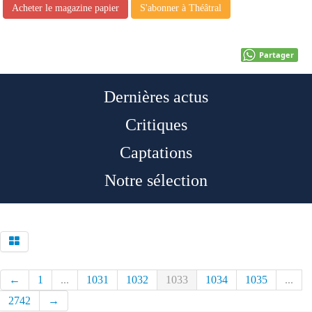
Acheter le magazine papier
S'abonner à Théâtral
Partager
Dernières actus
Critiques
Captations
Notre sélection
←
1
...
1031
1032
1033
1034
1035
...
2742
→