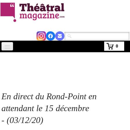
0
Accueil
Actus
Avignon 2026
Critiques
En direct du Rond-Point en
Agenda
attendant le 15 décembre
Kiosque
- (03/12/20)
Abonnement
▼