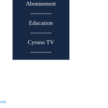
Abonnement
-----------
Education
-----------
Cyrano TV
-----------
book