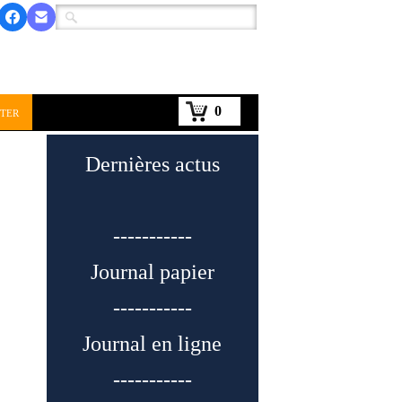
0
ter
Dernières actus
-----------
Journal papier
-----------
Journal en ligne
-----------