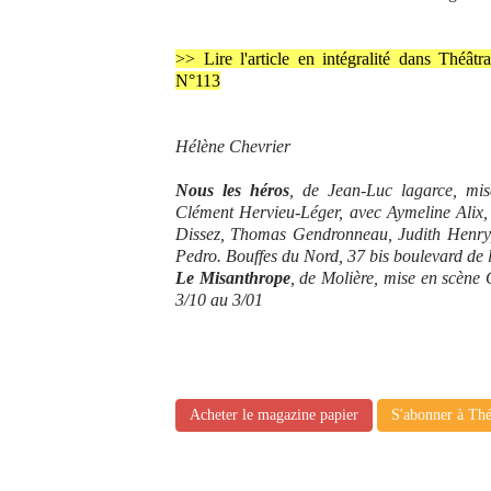
>> Lire l'article en intégralité dans Théâtr
N°113
Hélène Chevrier
Nous les héros
, de Jean-Luc lagarce, mi
Clément Hervieu-Léger, avec Aymeline Alix
Dissez, Thomas Gendronneau, Judith Henry, 
Pedro. Bouffes du Nord, 37 bis boulevard de 
Le Misanthrope
, de Molière, mise en scène
3/10 au 3/01
Acheter le magazine papier
S'abonner à Thé