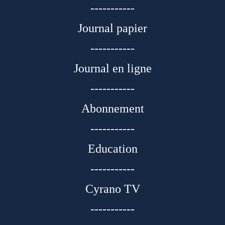
-----------
Journal papier
-----------
Journal en ligne
-----------
Abonnement
-----------
Education
-----------
Cyrano TV
-----------