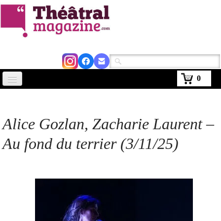
0
Accueil
Actus
Alice Gozlan, Zacharie Laurent –
Avignon 2026
Au fond du terrier (3/11/25)
Critiques
Agenda
Kiosque
Abonnement
▼