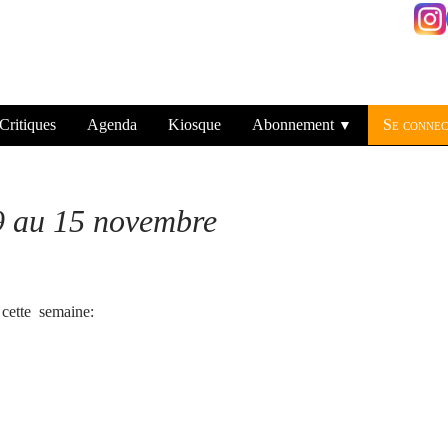
Critiques
Agenda
Kiosque
Abonnement
Se connec
▼
 au 15 novembre
t cette semaine: