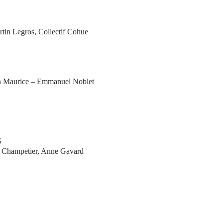
tin Legros, Collectif Cohue
in Maurice – Emmanuel Noblet
S
e Champetier, Anne Gavard