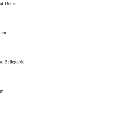
int-Denis
teur
ue Bellegarde
ur