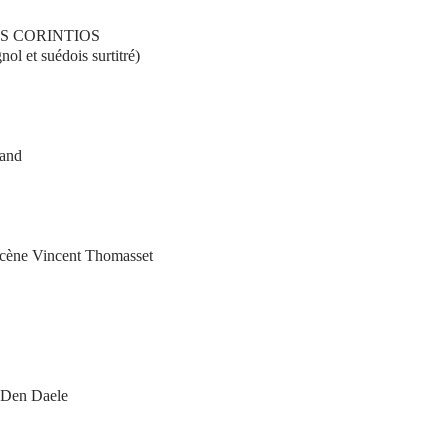
S CORINTIOS
ol et suédois surtitré)
Gand
 scène Vincent Thomasset
 Den Daele