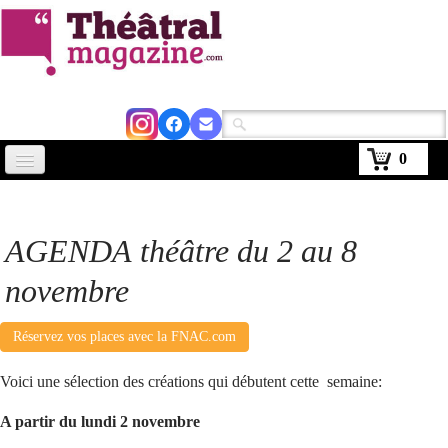
0
Accueil
Actus
AGENDA théâtre du 2 au 8
Avignon 2026
novembre
Critiques
Réservez vos places avec la FNAC.com
Agenda
Voici une sélection des créations qui débutent cette semaine:
Kiosque
A partir du lundi 2 novembre
Abonnement
▼