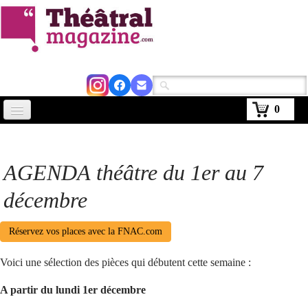
0
Accueil
Actus
AGENDA théâtre du 1er au 7
Avignon 2026
décembre
Critiques
Réservez vos places avec la FNAC.com
Agenda
Voici une sélection des pièces qui débutent cette semaine :
Kiosque
A partir du lundi 1er décembre
Abonnement
▼