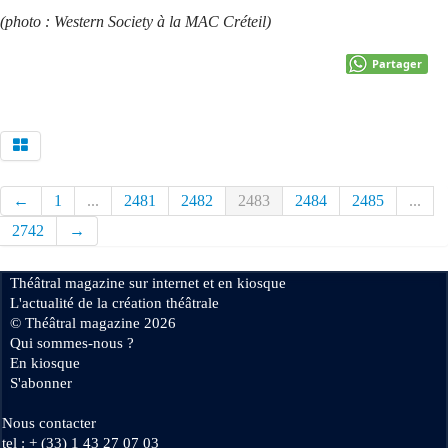
(photo : Western Society à la MAC Créteil)
Partager
←
1
...
2481
2482
2483
2484
2485
...
2742
→
Théâtral magazine sur internet et en kiosque
L'actualité de la création théâtrale
© Théâtral magazine 2026
Qui sommes-nous ?
En kiosque
S'abonner
Nous contacter
tel : + (33) 1 43 27 07 03