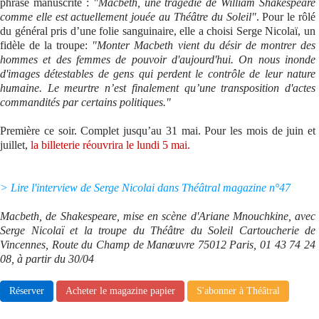
phrase manuscrite :
"Macbeth, une tragédie de William Shakespeare
comme elle est actuellement jouée au Théâtre du Soleil"
. Pour le rôlé
Se connecter
du général pris d’une folie sanguinaire, elle a choisi Serge Nicolaï, un
fidèle de la troupe:
"Monter Macbeth vient du désir de montrer des
hommes et des femmes de pouvoir d'aujourd'hui. On nous inonde
d'images détestables de gens qui perdent le contrôle de leur nature
humaine. Le meurtre n’est finalement qu’une transposition d'actes
commandités par certains politiques."
Première ce soir. Complet jusqu’au 31 mai. Pour les mois de juin et
juillet,
la billeterie réouvrira le lundi 5 mai.
> Lire l'interview de Serge Nicolai dans Théâtral magazine n°47
Macbeth, de Shakespeare, mise en scène d'Ariane Mnouchkine, avec
Serge Nicolaï et la troupe du Théâtre du Soleil Cartoucherie de
Vincennes, Route du Champ de Manœuvre 75012 Paris, 01 43 74 24
08, à partir du 30/04
Réserver
Acheter le magazine papier
S'abonner à Théâtral