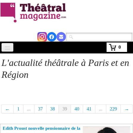
0
Accueil
L'actualité théâtrale à Paris et en
Actus
Région
Avignon 2026
Critiques
Agenda
←
1
...
37
38
39
40
41
...
229
→
Kiosque
Edith Proust nouvelle pensionnaire de la
Abonnement
▼