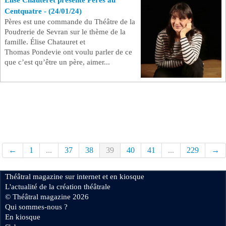
Elise Chauteret présente Pères au
Centquatre - (24/01/24)
Pères est une commande du Théâtre de la
Poudrerie de Sevran sur le thème de la
famille. Élise Chatauret et
Thomas Pondevie ont voulu parler de ce
que c’est qu’être un père, aimer...
←
1
...
37
38
39
40
41
...
229
→
Théâtral magazine sur internet et en kiosque
L'actualité de la création théâtrale
© Théâtral magazine 2026
Qui sommes-nous ?
En kiosque