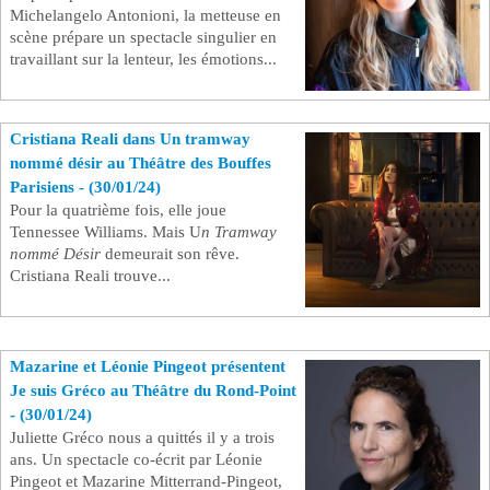
Michelangelo Antonioni, la metteuse en
scène prépare un spectacle singulier en
travaillant sur la lenteur, les émotions...
Cristiana Reali dans Un tramway
nommé désir au Théâtre des Bouffes
Parisiens - (30/01/24)
Pour la quatrième fois, elle joue
Tennessee Williams. Mais U
n Tramway
nommé Désir
demeurait son rêve.
Cristiana Reali trouve...
Mazarine et Léonie Pingeot présentent
Je suis Gréco au Théâtre du Rond-Point
- (30/01/24)
Juliette Gréco nous a quittés il y a trois
ans. Un spectacle co-écrit par Léonie
Pingeot et Mazarine Mitterrand-Pingeot,