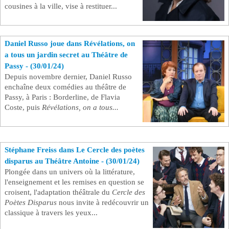
cousines à la ville, vise à restituer...
Daniel Russo joue dans Révélations, on
a tous un jardin secret au Théâtre de
Passy - (30/01/24)
Depuis novembre dernier, Daniel Russo
enchaîne deux comédies au théâtre de
Passy, à Paris : Borderline, de Flavia
Coste, puis
Révélations, on a tous...
Stéphane Freiss dans Le Cercle des poètes
disparus au Théâtre Antoine - (30/01/24)
Plongée dans un univers où la littérature,
l'enseignement et les remises en question se
croisent, l'adaptation théâtrale du
Cercle des
Poètes Disparus
nous invite à redécouvrir un
classique à travers les yeux...